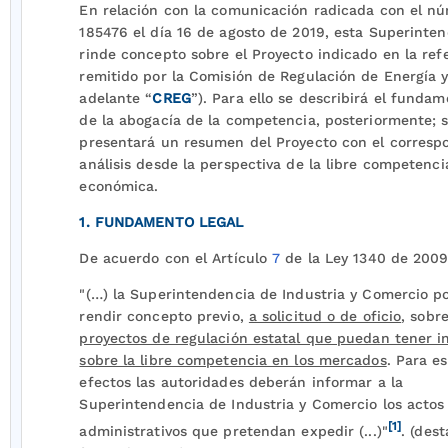
En relación con la comunicación radicada con el n
185476 el día 16 de agosto de 2019, esta Superinte
rinde concepto sobre el Proyecto indicado en la ref
remitido por la Comisión de Regulación de Energía y
adelante “
CREG
”). Para ello se describirá el fundam
de la abogacía de la competencia, posteriormente; 
presentará un resumen del Proyecto con el corresp
análisis desde la perspectiva de la libre competenci
económica.
1. FUNDAMENTO LEGAL
De acuerdo con el Artículo
7
de la Ley 1340 de 200
"(…) la Superintendencia de Industria y Comercio p
rendir concepto previo,
a solicitud o de oficio
, sobre
proyectos de regulación estatal que puedan tener i
sobre la libre competencia en los mercados
. Para e
efectos las autoridades deberán informar a la
Superintendencia de Industria y Comercio los actos
[1]
administrativos que pretendan expedir (...)"
. (des