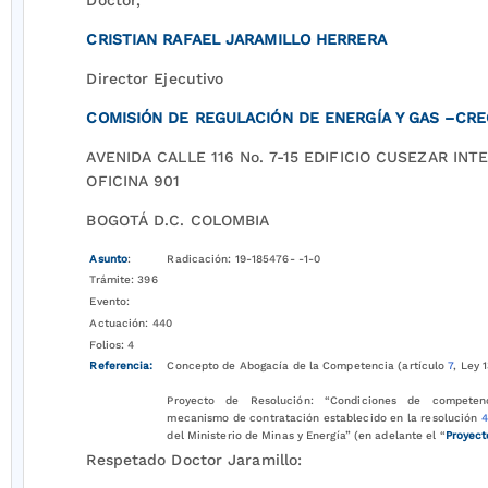
Doctor,
CRISTIAN RAFAEL JARAMILLO HERRERA
Director Ejecutivo
COMISIÓN DE REGULACIÓN DE ENERGÍA Y GAS –CRE
AVENIDA CALLE 116 No. 7-15 EDIFICIO CUSEZAR INTE
OFICINA 901
BOGOTÁ D.C. COLOMBIA
Asunto
:
Radicación: 19-185476- -1-0
Trámite: 396
Evento:
Actuación: 440
Folios: 4
Referencia:
Concepto de Abogacía de la Competencia (artículo
7
, Ley 
Proyecto de Resolución: “Condiciones de competen
mecanismo de contratación establecido en la resolución
4
del Ministerio de Minas y Energía” (en adelante el “
Proyect
Respetado Doctor Jaramillo: