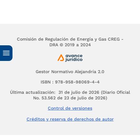
constancia del trámite de abogacía de la competenc
parte considerativa del acto administrativo con posi
incidencia en la libre competencia económica, la au
deberá consignar expresamente si consultó a la
Superintendencia y si esta entidad emitió recomen
Comisión de Regulación de Energía y Gas CREG -
no.
DRA © 2019 a 2024
2. REGULACIÓN PROPUESTA
2.1. Antecedentes normativos relacionados con las
condiciones de competencia y marco jurídico del Pr
Gestor Normativo Alejandría 2.0
ISBN : 978-958-98069-4-4
[4]
2.1.1. Resolución
40590
de 2019
Última actualización: 31 de julio de 2026 (Diario Oficial
Por medio de esta resolución el Ministerio de Minas
No. 53.562 de 23 de julio de 2026)
(en adelante
“Minenergía”
) reglamentó un nuevo m
de subasta de sobre cerrado, de dos puntas y de
Control de versiones
participación voluntaria para compradores y vended
Créditos y reserva de derechos de autor
contratación a largo plazo de energía eléctrica gen
fuentes no convencionales de energía renovable. As
se definieron las características que deberán tener 