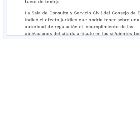
fuera de texto).
La Sala de Consulta y Servicio Civil del Consejo de 
indicó el efecto jurídico que podría tener sobre una
autoridad de regulación el incumplimiento de las
obligaciones del citado artículo en los siguientes té
“El efecto jurídico que podría traer para la autorid
regulación
el no remitir un proyecto regulatorio
a la
Superintendencia de Industria y Comercio para su 
dentro de la función de abogacía de la competencia
apartarse del concepto previo expedido por la
Superintendencia de Industria y Comercio, sin mani
manera expresa los motivos por los cuales se apart
principio, sería la nulidad del acto administrativo y 
de las normas en que debe fundarse, causales que
ser estudiadas y declaradas, en todo caso, por la Ju
[2]
[3]
de lo Contencioso Administrativo”
.
(destacado f
texto).
Finalmente, el artículo
2.2.2.30.7
del Decreto 1074 d
indicó la obligación de las autoridades de regulació