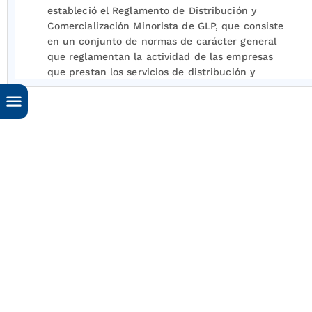
estableció el Reglamento de Distribución y
Comercialización Minorista de GLP, que consiste
en un conjunto de normas de carácter general
que reglamentan la actividad de las empresas
que prestan los servicios de distribución y
comercialización minorista de GLP y su relación
con los demás agentes.
En este sentido, la actividad de distribución de
GLP ha sido definida de la siguiente forma:
“Distribución de GLP:
Actividad que comprende
las actividades de: i) Compra del GLP en el
mercado mayorista con destino al usuario final,
ii) flete desde los puntos de entrega directa del
producto o los puntos de salida del sistema de
transporte hasta las plantas de envasado, iii)
envasado de cilindros marcados y iv) operación
de la planta de envasado correspondiente.
Comprende además las actividades de flete y
entrega de producto a granel a través de