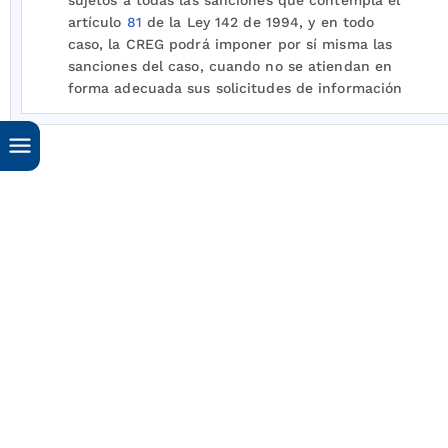
sujetos a todas las sanciones que contempla el
artículo
81
de la Ley 142 de 1994, y en todo
caso, la CREG podrá imponer por sí misma las
sanciones del caso, cuando no se atiendan en
forma adecuada sus solicitudes de información
Cordialmente,
GERMÁN CASTRO FERREIRA