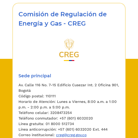
Comisión de Regulación de
Energía y Gas - CREG
Sede principal
Av. Calle 116 No. 7-15 Edificio Cusezar Int. 2 Oficina 901,
Bogotá
Código postal: 110111
Horario de Atención: Lunes a Viernes, 8:00 a.m. a 1:00
p.m. - 2:00 p.m. a 5:00 p.m.
Teléfono celular: 3208473254
Teléfono conmutador: +57 (601) 6032020
Línea gratuita: 01 8000 512734
Línea anticorrupción: +57 (601) 6032020 Ext. 444
Correo institucional:
creg@creg.gov.co