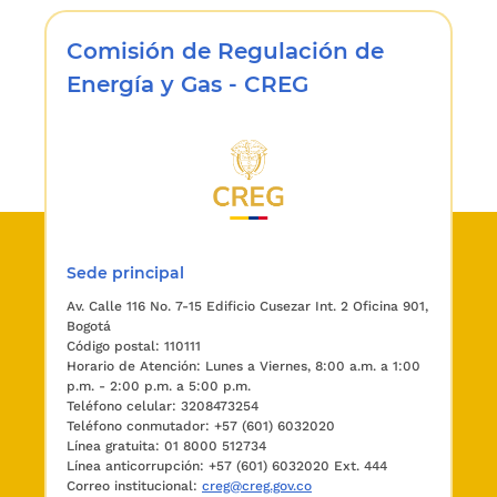
Comisión de Regulación de
Energía y Gas - CREG
Sede principal
Av. Calle 116 No. 7-15 Edificio Cusezar Int. 2 Oficina 901,
Bogotá
Código postal: 110111
Horario de Atención: Lunes a Viernes, 8:00 a.m. a 1:00
p.m. - 2:00 p.m. a 5:00 p.m.
Teléfono celular: 3208473254
Teléfono conmutador: +57 (601) 6032020
Línea gratuita: 01 8000 512734
Línea anticorrupción: +57 (601) 6032020 Ext. 444
Correo institucional:
creg@creg.gov.co