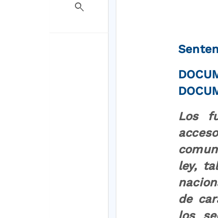
search
Senten
DOCU
DOCUM
Los fu
acce
comuni
ley, t
nacion
de car
los se