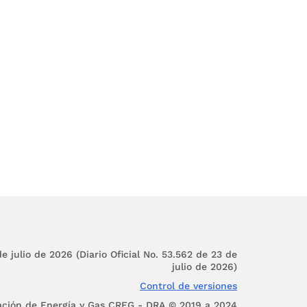
 y de esta manera
os al mismo. El
no se traduce
 adquisición de
nte tanto de la
 tal, plenamente
otros mecanismos
e caso concreto,
e julio de 2026 (Diario Oficial No. 53.562 de 23 de
julio de 2026)
eger el derecho
Control de versiones
úblicos. Derecho
ación de Energía y Gas CREG - DRA © 2019 a 2024