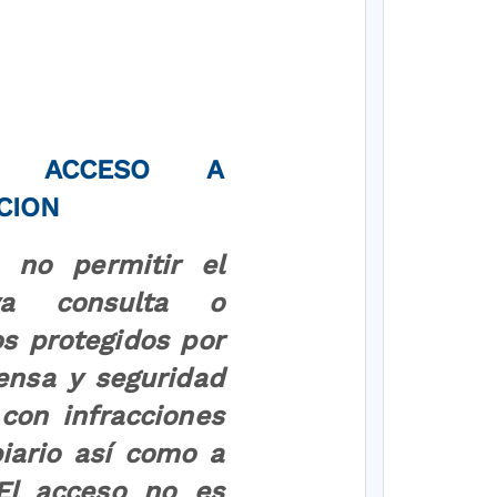
DE ACCESO A
CION
 no permitir el
ya consulta o
s protegidos por
ensa y seguridad
 con infracciones
iario así como a
 El acceso no es