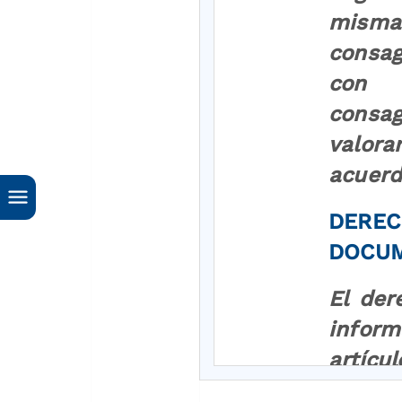
misma
consag
con o
consa
valora
acuerd
DEREC
DOCUM
El der
inform
artícu
derech