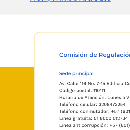
que, p
una es
de lo
conect
de pe
defens
Comisión de Regulación
el cas
que la
Sede principal
motivo
Av. Calle 116 No. 7-15 Edificio 
Código postal: 110111
no cum
Horario de Atención: Lunes a Vi
señala
Teléfono celular: 3208473254
Teléfono conmutador: +57 (60
sin ex
Línea gratuita: 01 8000 512734
la tut
Línea anticorrupción: +57 (601