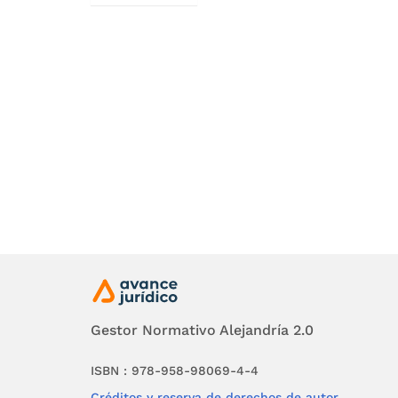
el eje
los d
acces
neces
nueva 
petici
autóno
ACCIO
El otr
eventu
Gestor Normativo Alejandría 2.0
más e
ISBN : 978-958-98069-4-4
fundam
Créditos y reserva de derechos de autor