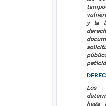
tampoc
vulner
y la l
derec
docume
solici
públic
petició
DEREC
Los d
determ
haga l