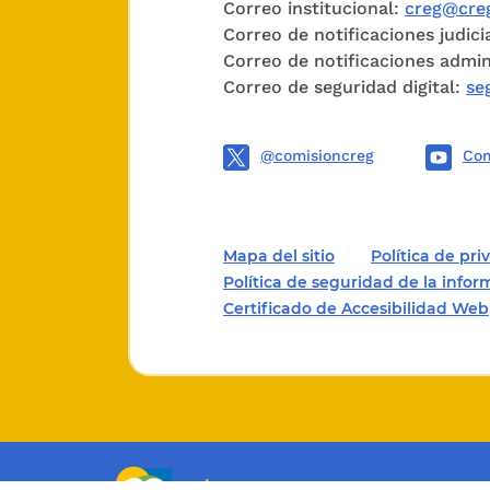
Correo institucional:
creg@creg
SALA 
Correo de notificaciones judici
Correo de notificaciones admin
TUTEL
Correo de seguridad digital:
se
PROCE
@comisioncreg
Com
PETICI
MAGIS
Mapa del sitio
Política de pr
Política de seguridad de la info
Certificado de Accesibilidad Web
Santaf
La Sal
integr
Cifue
pronun