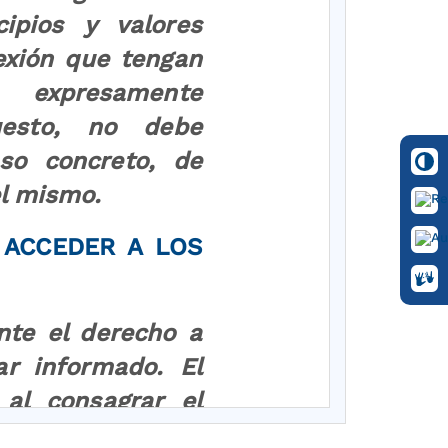
ipios y valores
exión que tengan
 expresamente
uesto, no debe
so concreto, de
el mismo.
 ACCEDER A LOS
nte el derecho a
ar informado. El
 al consagrar el
os, hace posible