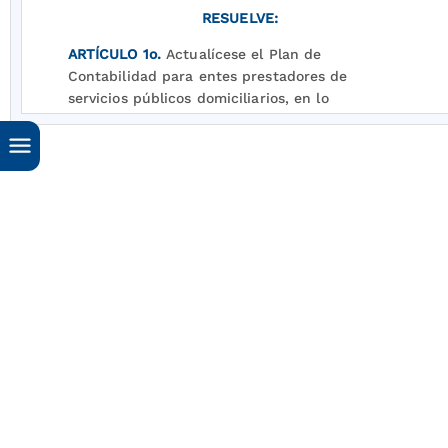
RESUELVE:
ARTÍCULO 1o.
Actualícese el Plan de
Contabilidad para entes prestadores de
servicios públicos domiciliarios, en lo
relacionado con el Catálogo General de Cuentas
y el Conjunto de Descripciones y Dinámicas, de
acuerdo al texto anexo a la presente resolución,
el cual forma parte integral de la misma.
PARÁGRAFO.
<Parágrafo modificado por el
artículo
1
de la Resolución 3064 de 2002. El
nuevo texto es el siguiente:> El marco
conceptual y el manual de procedimientos
contenidos en el Plan General de Contabilidad
Pública, adoptado mediante Resolución número
400 de 2000 de la Contaduría General de la
Nación, deberán ser aplicados por los
prestadores de servicios públicos domiciliarios
oficiales y mixtos.