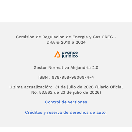
Notas de Vigencia
Legislación Anterior
ARTÍCULO 2o.
Los prestadores de servicios
Comisión de Regulación de Energía y Gas CREG -
DRA © 2019 a 2024
públicos domiciliarios deberán disponer
internamente lo necesario para que, a partir de
la vigencia de la presente resolución, la
información contable básica requerida por la
Gestor Normativo Alejandría 2.0
Superintendencia de Servicios Públicos
Domiciliarios correspondiente al año 2001, sea
ISBN : 978-958-98069-4-4
aplicada a nivel de documento fuente y
Última actualización: 31 de julio de 2026 (Diario Oficial
reportada con la periodicidad que esta entidad
No. 53.562 de 23 de julio de 2026)
defina (semestral y/o anual), utilizando la
estructura del Catálogo General de Cuentas
Control de versiones
anexo.
Créditos y reserva de derechos de autor
ARTÍCULO 3o. CAMPO DE APLICACIÓN.
El Plan de
Contabilidad que se actualiza por medio de esta