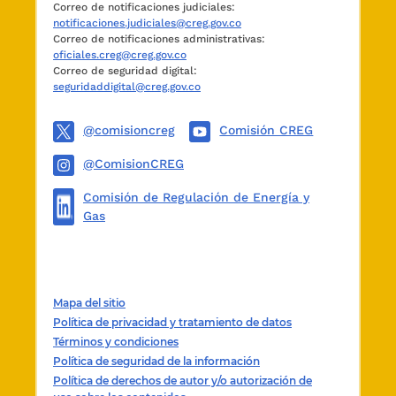
Correo de notificaciones judiciales:
Que en mérito de lo expuesto,
notificaciones.judiciales@creg.gov.co
Correo de notificaciones administrativas:
RESUELVE:
oficiales.creg@creg.gov.co
Correo de seguridad digital:
CAPÍTULO I.
seguridaddigital@creg.gov.co
GENERALIDADES DEL MÓDULO DE GNCV DEL
SISTEMA DE INFORMACIÓN DE COMBUSTIBLES
@comisioncreg
Comisión CREG
(SICOM).
@ComisionCREG
ARTÍCULO 1o. OBJETO.
Implementar el módulo
Comisión de Regulación de Energía y
de información de GNCV en el Sistema de
Gas
Información de Combustibles (SICOM), y
determinar los agentes y actores que
intervienen, así como sus obligaciones en
cuanto al reporte de información.
Mapa del sitio
A partir de la entrada en vigencia de la presente
Política de privacidad y tratamiento de datos
Resolución, el SICOM será la única fuente de
Términos y condiciones
información oficial para efectos de control de
Política de seguridad de la información
los vehículos propulsados con GNCV, de los
Política de derechos de autor y/o autorización de
equipos y de los talleres de conversión.