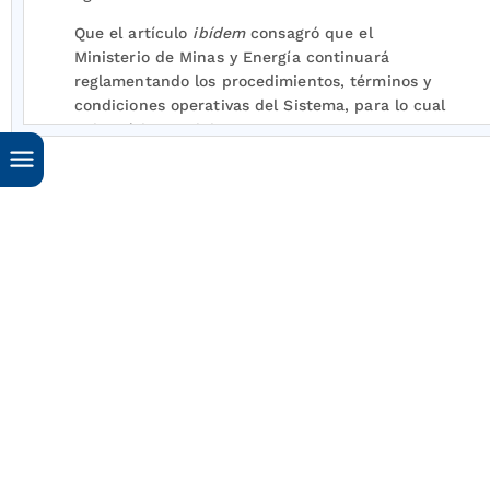
Que el artículo
ibídem
consagró que el
Ministerio de Minas y Energía continuará
reglamentando los procedimientos, términos y
condiciones operativas del Sistema, para lo cual
aplicará las medidas necesarias para su
cumplimiento.
Que el artículo
ibídem
dispuso que el SICOM es
la única fuente de información oficial a la cual
deberán dirigirse todas las autoridades
administrativas de cualquier orden que
requieran información de los agentes de la
cadena de distribución de combustibles en el
país.
Que el Ministerio de Minas y Energía contrató el
desarrollo de un módulo en el SICOM para
administrar la información de los agentes y
actores que intervienen en el proceso de
instalación, certificación y suministro de GNCV