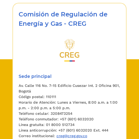
Comisión de Regulación de
Energía y Gas - CREG
Sede principal
Av. Calle 116 No. 7-15 Edificio Cusezar Int. 2 Oficina 901,
Bogotá
Código postal: 110111
Horario de Atención: Lunes a Viernes, 8:00 a.m. a 1:00
p.m. - 2:00 p.m. a 5:00 p.m.
Teléfono celular: 3208473254
Teléfono conmutador: +57 (601) 6032020
Línea gratuita: 01 8000 512734
Línea anticorrupción: +57 (601) 6032020 Ext. 444
Correo institucional:
creg@creg.gov.co