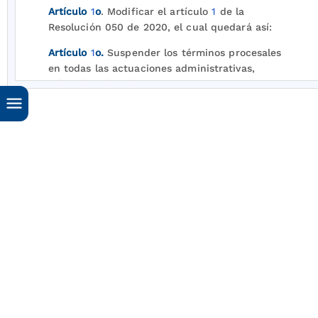
Artículo
1
o
. Modificar el artículo
1
de la
Resolución 050 de 2020, el cual quedará así:
Artículo
1
o.
Suspender los términos procesales
en todas las actuaciones administrativas,
arbitrales
, disciplinarias y sancionatorias
administrativas de la Comisión de Regulación de
Energía y Gas CREG a partir del 24 de marzo de
2020 y
hasta el 12 de abril de 2020 inclusive
, de
conformidad con la parte motiva de la presente
resolución. (El subrayado es nuestro)
Entendiendo que su consulta está relacionada
con el recurso de reposición interpuesto contra
el auto admisorio de la demanda sobre la
solicitud de arbitraje presentada por la Empresa
de Energía del Casanare S.A. E.S.P., le
informamos que la CREG estará atendiendo su
recurso dentro de los términos de ley,
descontando el tiempo en que estuvieron
suspendidos los términos procesales, como se