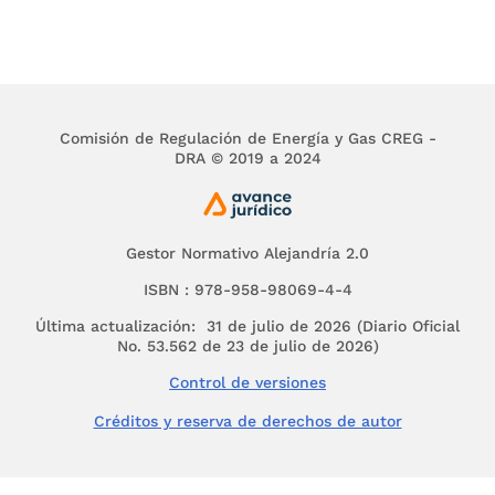
Ahora bien, si se circunscribe el análisis al gas
declarado por los productores comercializadores
como consumo propio en atención a lo
dispuesto en el artículo
8
del Decreto 2100 de
2011, entendemos que si un productor-
Comisión de Regulación de Energía y Gas CREG -
comercializador debe o puede atender alguna
DRA © 2019 a 2024
contingencia en un campo propio con gas
proveniente de otro campo propio, el transporte
del gas en mención debe exceptuarse de la
regla arriba descrita en la medida en que este
Gestor Normativo Alejandría 2.0
gas no hace parte de la PTDV ni de la PTDVF, y
ISBN : 978-958-98069-4-4
por lo tanto no hace parte del mercado primario
que reglamenta la Resolución CREG
186
de
Última actualización: 31 de julio de 2026 (Diario Oficial
2020. Esto es, el productor comercializador no
No. 53.562 de 23 de julio de 2026)
suscribiría contratos de suministro de
Control de versiones
contingencia según la definición trascrita
Créditos y reserva de derechos de autor
Lo anterior, además, por cuanto no es
jurídicamente posible que un productor
comercializador suscriba contratos de