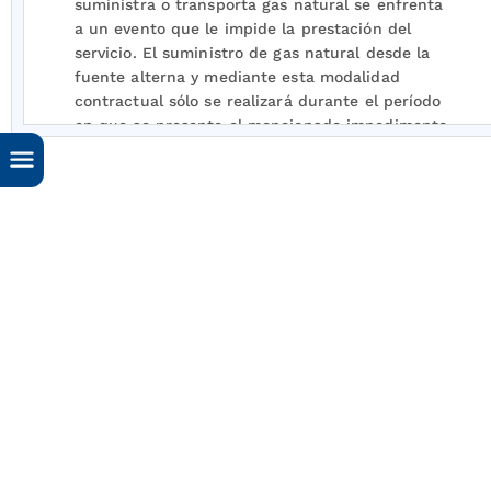
suministra o transporta gas natural se enfrenta
a un evento que le impide la prestación del
servicio. El suministro de gas natural desde la
fuente alterna y mediante esta modalidad
contractual sólo se realizará durante el período
en que se presente el mencionado impedimento
para la prestación del servicio.
De lo anterior entendemos que un agente que
requiera un contrato de transporte de
contingencia podría contratar una capacidad de
transporte equivalente a la cantidad pactada en
un contrato de suministro de contingencia que
hubiere suscrito en el mercado primario, en
aplicación de la Resolución CREG
186
de 2020.
Esto es, es necesario contar con un contrato de
suministro de contingencia suscrito en
aplicación de dicha resolución, por una
cantidad determinada, para poder suscribir un
contrato equiparable en capacidad de
transporte.