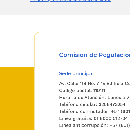
entrega 
el vended
y subray
Contrato
como res
Comisión de Regulación
este año
2020. Es
Sede principal
modalida
Av. Calle 116 No. 7-15 Edificio 
Código postal: 110111
Dada la 
Horario de Atención: Lunes a Vi
debe con
Teléfono celular: 3208473254
que los 
Teléfono conmutador: +57 (60
Línea gratuita: 01 8000 512734
diferenc
Línea anticorrupción: +57 (601
para el 