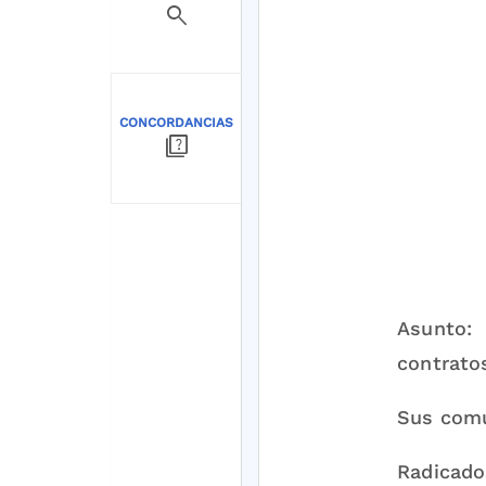
search
CONCORDANCIAS
quiz
Asunto: 
contrato
Sus com
Radicado