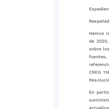
Expedie
Respetad
Hemos re
de 2020,
sobre lo
fuentes,
referenc
CREG 114
Resoluc
En parti
suminist
actualiza