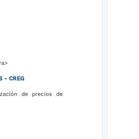
ra>
S - CREG
ización de precios de