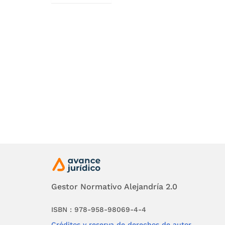
Así mism
firmeza 
“
Contrat
que un 
durante 
la condi
definidos
Contrato
garantiz
período 
Gestor Normativo Alejandría 2.0
probable
discreci
ISBN : 978-958-98069-4-4
hasta la
Créditos y reserva de derechos de autor