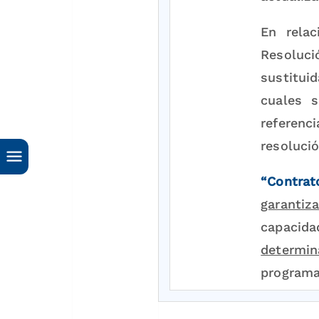
En rela
Resolu
sustitui
cuales 
referenc
resolució
“Contrato
garantiz
capacid
determin
program
(subrayad