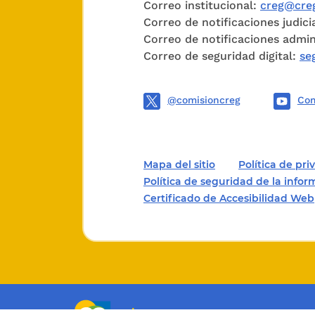
Correo institucional:
creg@creg
más años
Correo de notificaciones judici
Correo de notificaciones admin
En los a
Correo de seguridad digital:
se
Ley 1755
@comisioncreg
Com
Cordialm
Mapa del sitio
Política de pr
Política de seguridad de la info
Certificado de Accesibilidad Web