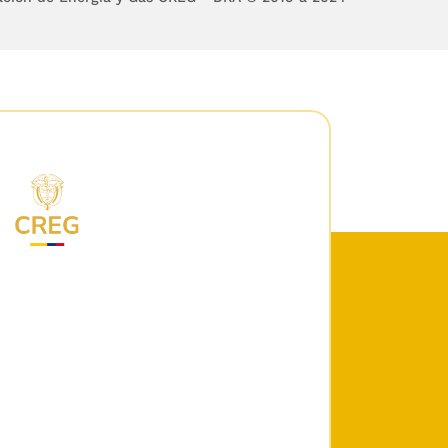
rán ser aceptadas por
ensualmente.” (negrilla
año, fueron registrados
ministro que se dieron
 Resolución CREG
138
de
, por su diseño, son
lculo de los factores
consecuencia, toda vez
ntía de ejecución, a
o se deben considerar
ontratos de tres (3) o