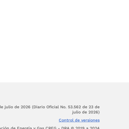
tos de suministro con
ontrato escrito en el
máxima de gas natural
pto cuando se presente
co (5) días calendario
to en el que un agente
s natural durante un
sente la condición de
dicionales definidos a
e julio de 2026 (Diario Oficial No. 53.562 de 23 de
julio de 2026)
por el derecho a tomar
Control de versiones
stro al momento de la
ación de Energía y Gas CREG - DRA © 2019 a 2024