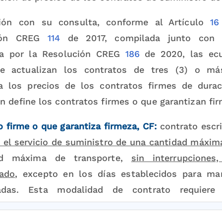
ción con su consulta, conforme al Artículo
16
ción CREG
114
de 2017, compilada junto con s
da por la Resolución CREG
186
de 2020, las ecu
se actualizan los contratos de tres (3) o 
ia los precios de los contratos firmes de dura
n define los contratos firmes o que garantizan fir
 firme o que garantiza firmeza, CF:
contrato escri
a el servicio de suministro de una cantidad máxim
ad máxima de transporte,
sin interrupciones
ado
, excepto en los días establecidos para ma
adas. Esta modalidad de contrato requiere 
o fuera de texto)