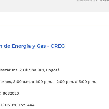
del gas nominado. Las cantidades nominadas debe
or al ejercicio de la opción. La prima se pagará m
ado fuera de texto)
s bajo estas modalidades y de duración de un (1) 
ultado de los procesos de comercialización de su
 de Energía y Gas - CREG
 en virtud de las disposiciones contenidas en la
tas modalidades también garantizan firmeza y
des que se complementan entre sí.
Cusezar Int. 2 Oficina 901, Bogotá
complementariedad de estos dos contratos, el cá
ernes, 8:00 a.m. a 1:00 p.m. - 2:00 p.m. a 5:00 p.m.
siderar tan solo una de las dos modalidades. En 
contratos de Opción de Compra no tienen gara
1) 6032020
ia de los Contratos de Firmeza Condicionada, n
) 6032020 Ext. 444
cálculo de los factores de actualización de los c