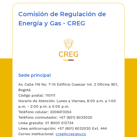
Comisión de Regulación de
Energía y Gas - CREG
Sede principal
Av. Calle 116 No. 7-15 Edificio Cusezar Int. 2 Oficina 901,
Bogotá
Código postal: 110111
Horario de Atención: Lunes a Viernes, 8:00 a.m. a 1:00
p.m. - 2:00 p.m. a 5:00 p.m.
Teléfono celular: 3208473254
Teléfono conmutador: +57 (601) 6032020
Línea gratuita: 01 8000 512734
Línea anticorrupción: +57 (601) 6032020 Ext. 444
Correo institucional:
creg@creg.gov.co