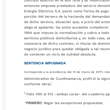
contrato suscrito en el año 1939 y su modificatori
entonces empresa prestadora del servicio deno
Energía Eléctrica S.A. pactó como forma de pago 
porción del terreno de la hacienda del demandan
de dicho servicio, situación que, a juicio del act
alega el apelante, los actos acusados cumplieron 
1994 que impuso la normalización y cobro a todo
servicios públicos domiciliarios y, en todo caso
cesionaria de dicho contrato, ni titular de domin
negocio jurídico para quedar obligada a tal recon
de contener un vicio de nulidad absoluta.
SENTENCIA IMPUGNADA
Corresponde a la providencia del 10 de marzo de 20111, me
Administrativo de Cundinamarca, profirió la sigui
conforme obra):
1
Folio 490 al 512 –ambas caras– del cuaderno pp
“
PRIMERO:
Negar las excepciones propuestas.