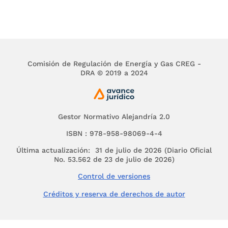
K 14 y 15 municipio de SOACHA y SIBATE,
Cundinamarca,
en los términos del contrato que 
No. 522 del 5 de marzo de 1941 de la Notaría 2 de
SÉPTIMO.-
NEGAR las demás pretensiones.
Comisión de Regulación de Energía y Gas CREG -
OCTAVO.-
Sin condena en costas.
DRA © 2019 a 2024
NOVENO.-
Ejecutoriada la sentencia, liquídense p
gastos procesales realizados y si hubiera exceden
devuélvaseles. Además, archívese el expediente.
Gestor Normativo Alejandría 2.0
El anterior proveído resolvió la demanda cuyas (i) pretensio
ISBN : 978-958-98069-4-4
fundamentos de derecho, son los siguientes:
Última actualización: 31 de julio de 2026 (Diario Oficial
No. 53.562 de 23 de julio de 2026)
Pretensiones
Control de versiones
El 22 de junio de 20012 la sociedad Inversiones Casabianc
Créditos y reserva de derechos de autor
3
intermedio de apoderado judicial
, presentó dem
restablecimiento del derecho contra CODENSA S.A
Bogotá (EEB) y la Superintendencia de Servicios P