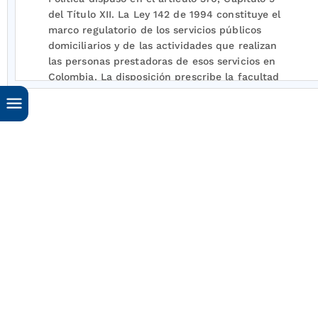
del Título XII. La Ley 142 de 1994 constituye el
marco regulatorio de los servicios públicos
domiciliarios y de las actividades que realizan
las personas prestadoras de esos servicios en
Colombia. La disposición prescribe la facultad
de la Superintendencia de Servicios Públicos
Domiciliarios y de las Comisiones de Regulación
para exigir a los entes prestadores de tales
servicios el cobro de contribuciones especiales,
como una forma de recuperar los costos
incurridos en los servicios de regulación de las
comisiones, así como para ejercer las labores de
control y vigilancia. Igualmente, la Ley
determina los parámetros generales para el
establecimiento de la base gravable de la
contribución especial y fija la tarifa, en
cumplimiento de lo dispuesto en el artículo 338
de la Constitución Política, en el sentido de que
corresponde al Congreso establecer
directamente los elementos de la obligación